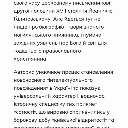
свого часу церковному письменникові
другої половини ХVІІ століття Йоаникію
Ґалятовському. Але йдеться тут не
лише про біографію і твори знаного
могилянського книжника, тлумача
західних уявлень про Бога й світ для
тодішнього православного
християнина.
Авторка унаочнює процес становлення
новочасного «інтелектуального
повсякдення» в Україні та показує
універсальний характер і, водночас,
історичну специфіку тих прикмет
«самості», що виразно оприявнились у
барокову добу «київської відкритості» та
«витворили обличчя нової української