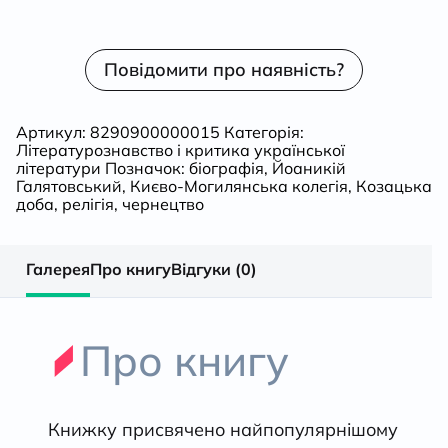
Повідомити про наявність?
Артикул:
8290900000015
Категорія:
Літературознавство і критика української
літератури
Позначок:
біографія
,
Йоаникій
Галятовський
,
Києво-Могилянська колегія
,
Козацька
доба
,
релігія
,
чернецтво
Галерея
Про книгу
Відгуки (0)
Про книгу
Книжку присвячено найпопулярнішому