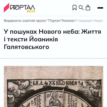
Видавничо-освітній проєкт “Портал”
Каталог
У пошуках Нового н
/
/
У пошуках Нового неба: Життя
і тексти Йоаникія
Галятовського
Н
П
н