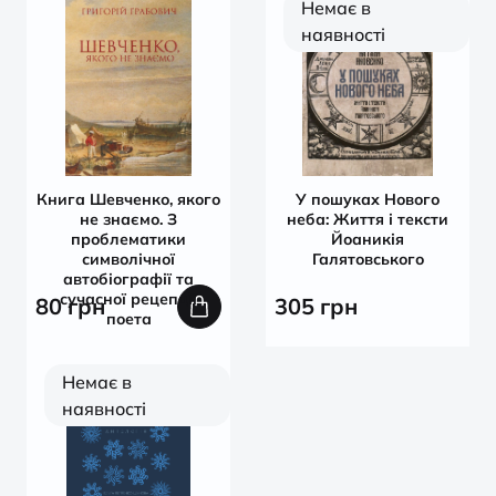
Немає в
наявності
Книга Шевченко, якого
У пошуках Нового
не знаємо. З
неба: Життя і тексти
проблематики
Йоаникія
символічної
Галятовського
автобіографії та
сучасної рецепції
80
грн
305
грн
поета
Немає в
наявності