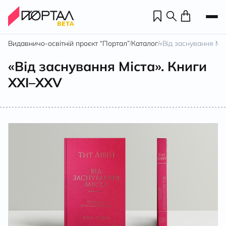
Видавничо-освітній проєкт “Портал”
Каталог
«Від заснування Мі
/
/
«Від заснування Міста». Книги
XXI–ХXV
Н
П
н