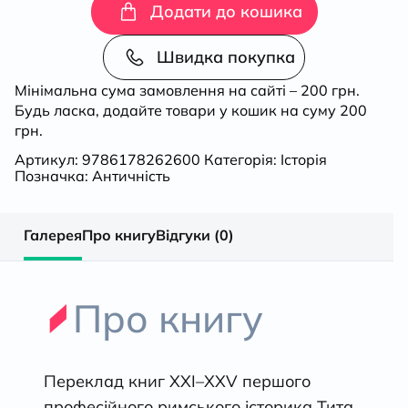
заснування
Додати до кошика
Міста».
Швидка покупка
Мінімальна сума замовлення на сайті – 200 грн.
Книги
Будь ласка, додайте товари у кошик на суму 200
грн.
XXI–
Артикул:
9786178262600
Категорія:
Історія
Позначка:
Античність
ХXV
кількість
Галерея
Про книгу
Відгуки (0)
Про книгу
Переклад книг XXI–ХXV першого
професійного римського історика Тита