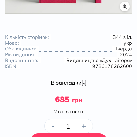
К
Кількість сторінок:
344 з іл.
Мова:
укр
Обкладинка:
Тверда
Рік видання:
2024
Видавництво:
Видавництво «Дух і літера»
ISBN:
9786178262600
В закладки
685
грн
2 в наявності
«Від
-
+