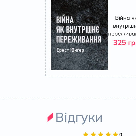
Війна я
внутріш
пережива
325
гр
Відгуки
0