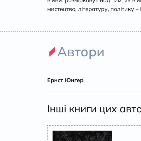
війни: розмірковує над тим, як в
мистецтво, літературу, політику –
Автори
Ернст Юнґер
Інші книги цих авт