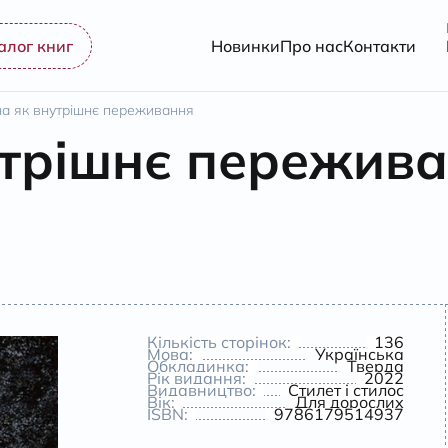
алог книг
Новинки
Про нас
Контакти
на як внутрішнє переживання
утрішнє пережив
Кількість сторінок:
136
Мова:
Українська
Обкладинка:
Тверда
Рік видання:
2022
Видавництво:
Стилет і стилос
Вік:
Для дорослих
ISBN:
9786179514937