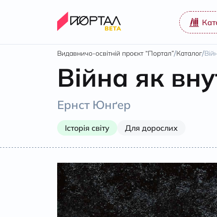
Кат
/
/
Видавничо-освітній проєкт “Портал”
Каталог
Вій
Війна як вн
Ернст Юнґер
Історія світу
Для дорослих