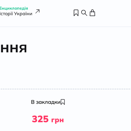
Енциклопедія
Історії України
ання
В закладки
325
грн