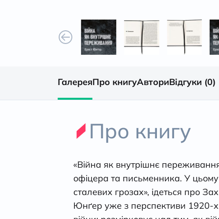
Галерея
Про книгу
Автори
Відгуки (0)
Про книгу
«Війна як внутрішнє переживання
офіцера та письменника. У цьому т
сталевих грозах», ідеться про Зах
Юнґер уже з перспективи 1920-х