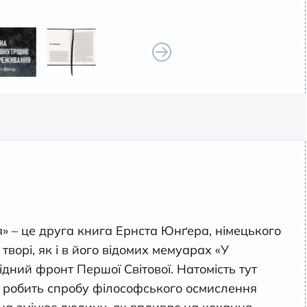
» – це друга книга Ернста Юнґера, німецького
ворі, як і в його відомих мемуарах «У
ідний фронт Першої Світової. Натомість тут
 робить спробу філософського осмислення