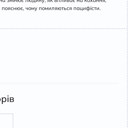
ійна змінює людину, як впливає на кохання,
 і пояснює, чому помиляються пацифісти.
орів