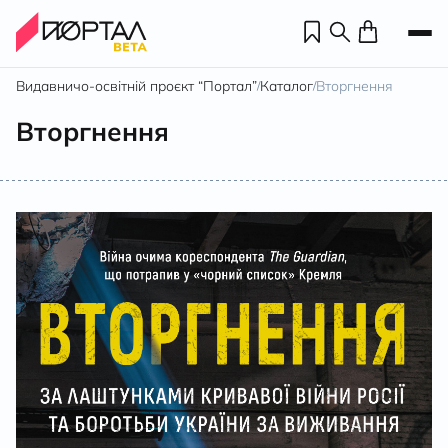
Видавничо-освітній проєкт “Портал”
Каталог
Вторгнення
/
/
Вторгнення
Н
П
н