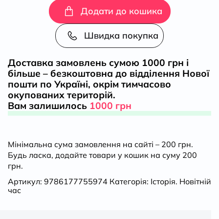
Україна
Додати до кошика
ставала
Швидка покупка
українською.Громад
Доставка замовлень сумою 1000 грн і
більше – безкоштовна до відділення Нової
політичне
пошти по Україні, окрім тимчасово
окупованих територій.
життя
Вам залишилось
1000 грн
на
Мінімальна сума замовлення на сайті – 200 грн.
підросійській
Будь ласка, додайте товари у кошик на суму 200
грн.
Україні
Артикул:
9786177755974
Категорія:
Історія. Новітній
час
ХІХ