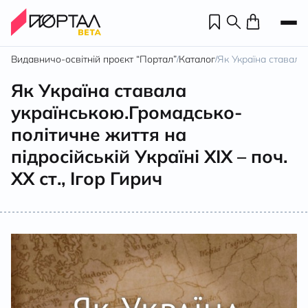
Видавничо-освітній проєкт “Портал”
Каталог
Як Україна ставала 
/
/
Як Україна ставала
українською.Громадсько-
політичне життя на
підросійській Україні ХІХ – поч.
ХХ ст., Ігор Гирич
Н
П
н