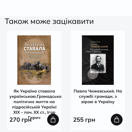
Також може зацікавити
Як Україна ставала
Павло Чижевський. На
українською.Громадсько-
службі громади, з
політичне життя на
вірою в Україну
підросійській Україні
ХІХ – поч. ХХ ст., Ігор
Гирич
270
грн
255
грн