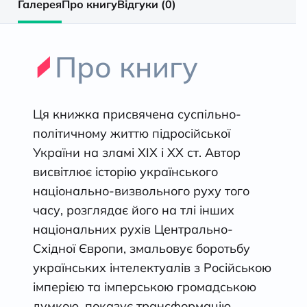
–
Галерея
Про книгу
Відгуки (0)
поч.
Про книгу
ХХ
ст.,
Ця книжка присвячена суспільно-
Ігор
політичному життю підросійської
України на зламі ХІХ і ХХ ст. Автор
Гирич
висвітлює історію українського
національно-визвольного руху того
кількість
часу, розглядає його на тлі інших
національних рухів Центрально-
Східної Європи, змальовує боротьбу
українських інтелектуалів з Російською
імперією та імперською громадською
думкою, показує трансформацію