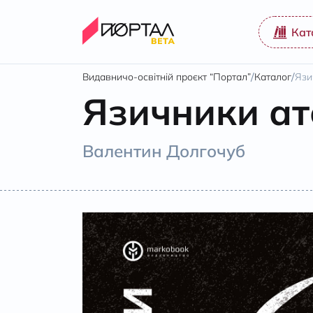
Кат
/
/
Видавничо-освітній проєкт “Портал”
Каталог
Язи
Язичники ат
Валентин Долгочуб