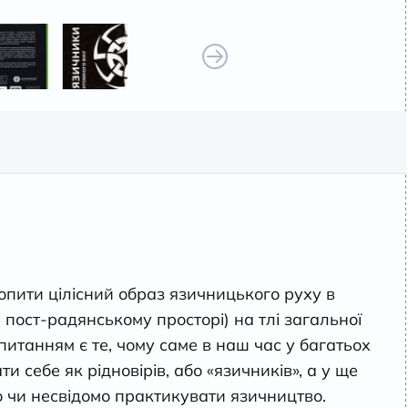
опити цілісний образ язичницького руху в
та пост-радянському просторі) на тлі загальної
 питанням є те, чому саме в наш час у багатьох
 себе як рідновірів, або «язичників», а у ще
о чи несвідомо практикувати язичництво.