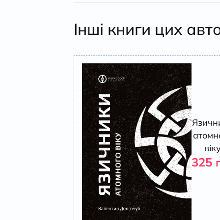
Інші книги цих авт
Язичн
атомн
вік
325