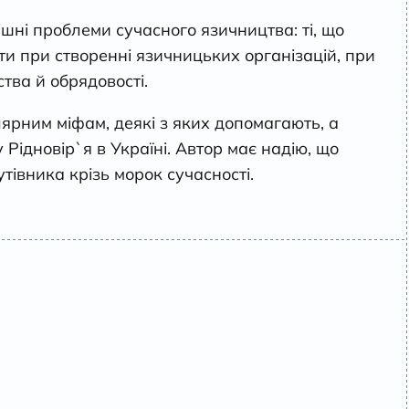
шні проблеми сучасного язичництва: ті, що
 при створенні язичницьких організацій, при
тва й обрядовості.
ярним міфам, деякі з яких допомагають, а
Рідновір`я в Україні. Автор має надію, що
утівника крізь морок сучасності.