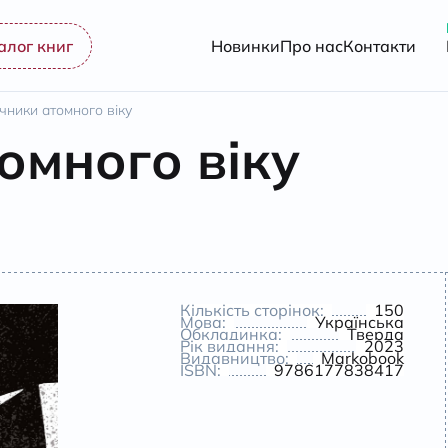
алог книг
Новинки
Про нас
Контакти
чники атомного віку
омного віку
Кількість сторінок:
150
Мова:
Українська
Обкладинка:
Тверда
Рік видання:
2023
Видавництво:
Markobook
ISBN:
9786177838417