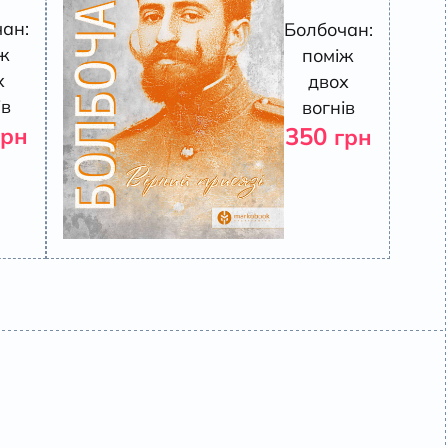
ан:
Болбочан:
ж
поміж
х
двох
ів
вогнів
350
грн
грн