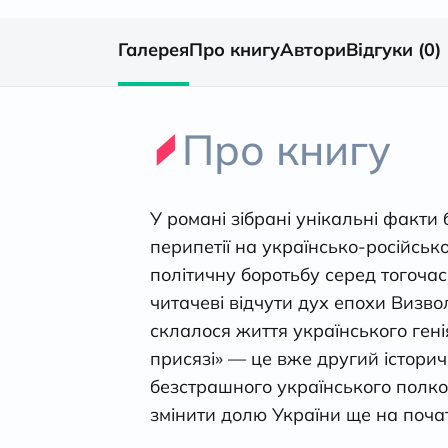
Галерея
Про книгу
Автори
Відгуки (0)
Про книгу
У романі зібрані унікальні факти
перипетії на українсько-російсь
політичну боротьбу серед тогоча
читачеві відчути дух епохи Визвол
склалося життя українського гені
присязі» — це вже другий істори
безстрашного українського полков
змінити долю України ще на почат