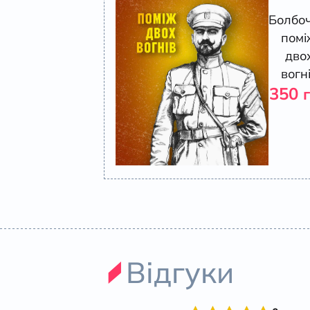
Болбоч
помі
дво
вогн
350
Відгуки