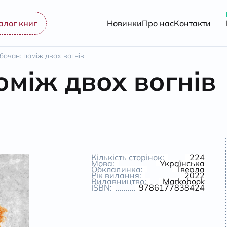
алог книг
Новинки
Про нас
Контакти
бочан: поміж двох вогнів
оміж двох вогнів
Кількість сторінок:
224
Мова:
Українська
Обкладинка:
Тверда
Рік видання:
2022
Видавництво:
Markobook
ISBN:
9786177838424