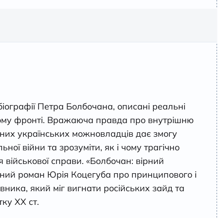
 біографії Петра Болбочана, описані реальні
кому фронті. Вражаюча правда про внутрішню
сних українських можновладців дає змогу
ьної війни та зрозуміти, як і чому трагічно
я військової справи. «Болбочан: вірний
чний роман Юрія Коцегуба про принципового і
ника, який міг вигнати російських зайд та
ку ХХ ст.