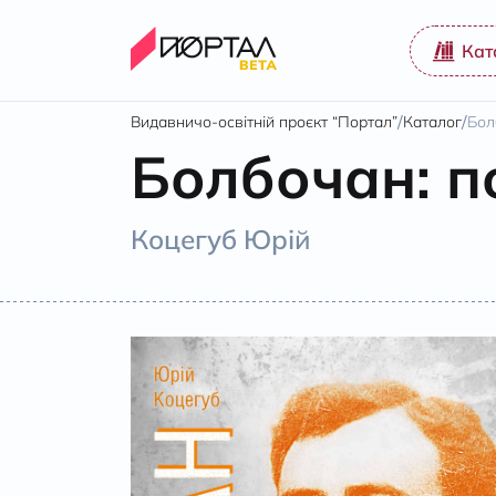
Кат
/
/
Видавничо-освітній проєкт “Портал”
Каталог
Бол
Болбочан: п
Коцегуб Юрій