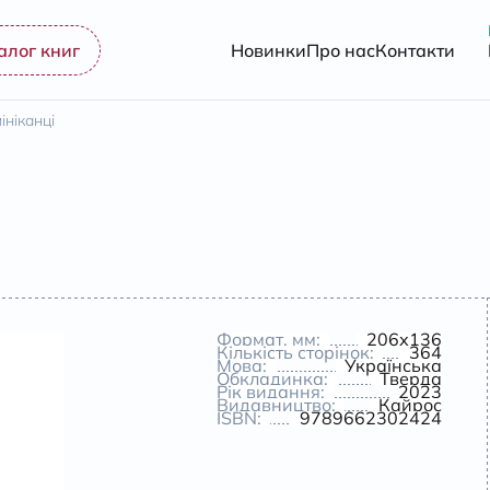
алог книг
Новинки
Про нас
Контакти
ініканці
Формат, мм:
206х136
Кількість сторінок:
364
Мова:
Українська
Обкладинка:
Тверда
Рік видання:
2023
Видавництво:
Кайрос
ISBN:
9789662302424