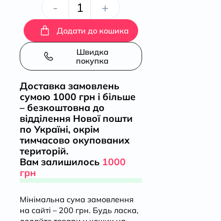
Домініканці
-
+
кількість
Додати до кошика
Швидка
покупка
Доставка замовлень
сумою 1000 грн і більше
– безкоштовна до
відділення Нової пошти
по Україні, окрім
тимчасово окупованих
територій.
Вам залишилось
1000
грн
Мінімальна сума замовлення
на сайті – 200 грн. Будь ласка,
додайте товари у кошик на