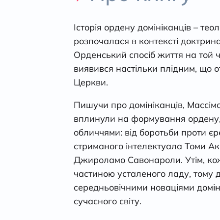
Історія ордену домініканців – теол
розпочалася в контексті доктринал
Орденський спосіб життя на той 
виявився настільки плідним, що от
Церкви.
Пишучи про домініканців, Массім
вплинули на формування ордену, і
обличчями: від боротьби проти єр
стриманого інтелектуала Томи Ак
Джироламо Савонароли. Утім, кож
частиною усталеного ладу, тому д
середньовічними новаціями доміні
сучасного світу.