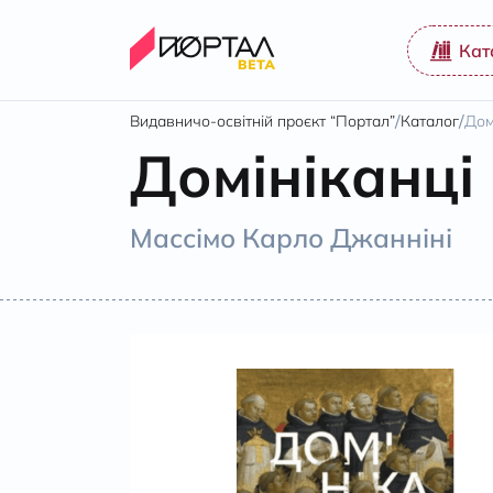
Кат
/
/
Видавничо-освітній проєкт “Портал”
Каталог
Дом
Домініканці
Массімо Карло Джанніні