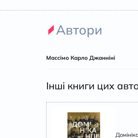
Автори
Массімо Карло Джанніні
Інші книги цих авт
Домінік