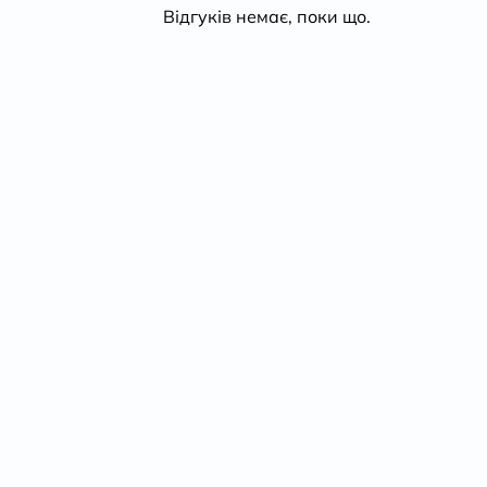
з 5
в
Відгуків немає, поки що.
1
з
5