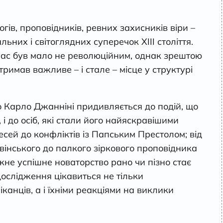
огів, проповідників, ревних захисників віри –
ьних і світоглядних суперечок ХІІІ століття.
час був мало не революційним, однак зрештою
римав важливе – і стале – місце у структурі
о Карло Джанніні придивляється до подій, що
 до осіб, які стали його найяскравішими
есей до конфліктів із Папським Престолом; від
вінського до палкого зіркового проповідника
не успішне новаторство рано чи пізно стає
ослідження цікавиться не тільки
канців, а і їхніми реакціями на виклики