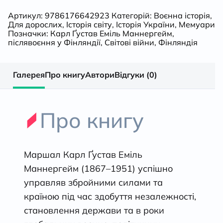
Артикул:
9786176642923
Категорій:
Воєнна історія
,
Для дорослих
,
Історія світу
,
Історія України
,
Мемуари
Позначки:
Карл Ґустав Еміль Маннергейм
,
післявоєння у Фінляндії
,
Світові війни
,
Фінляндія
Галерея
Про книгу
Автори
Відгуки (0)
Про книгу
Маршал Карл Ґустав Еміль
Маннергейм (1867–1951) успішно
управляв збройними силами та
країною під час здобуття незалежності,
становлення держави та в роки