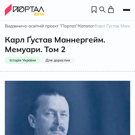
Видавничо-освітній проєкт “Портал”
Каталог
Карл Ґустав Маннер
/
/
Карл Ґустав Маннергейм.
Мемуари. Том 2
Історія України
Для дорослих
Н
П
н