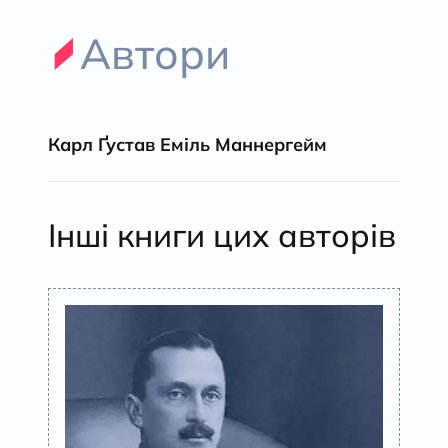
Автори
Карл Ґустав Еміль Маннергейм
Інші книги цих авторів