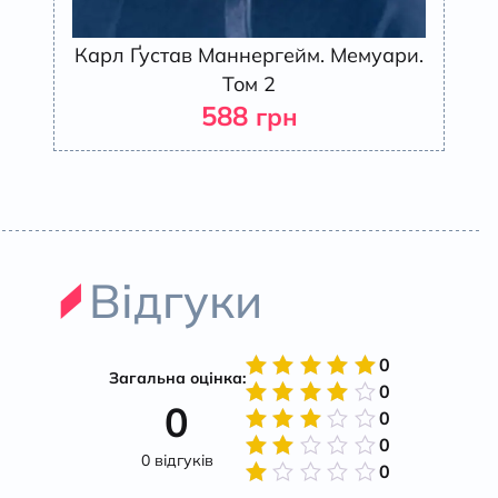
Карл Ґустав Маннергейм. Мемуари.
Том 2
588
грн
Відгуки
0
Загальна оцінка:
0
Оцінено
0
в
5
з 5
0
Оцінено
в
4
з
0
Оцінено
5
0 відгуків
в
3
з
0
Оцінено
5
в
2