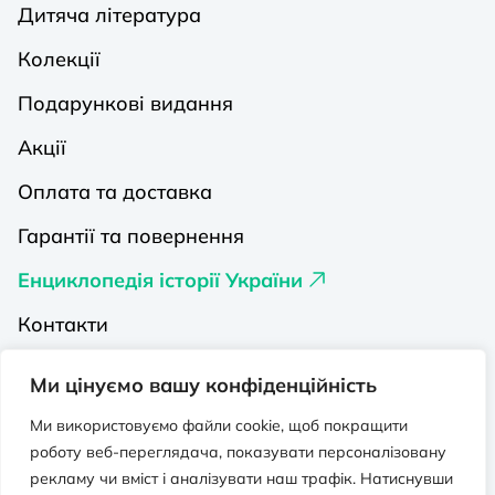
Дитяча література
Колекції
Подарункові видання
Акції
Оплата та доставка
Гарантії та повернення
Енциклопедія історії України
Контакти
Про нас
Ми цінуємо вашу конфіденційність
Видавництва на Порталі
Ми використовуємо файли cookie, щоб покращити
роботу веб-переглядача, показувати персоналізовану
Політика конфіденційності
рекламу чи вміст і аналізувати наш трафік. Натиснувши