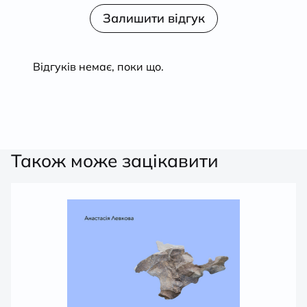
Оцінено
з 5
в
Залишити відгук
1
з
5
Відгуків немає, поки що.
Також може зацікавити