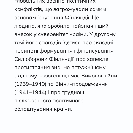
глобальних воєнно-політичних
конфліктів, що загрожували самим
основам існування Фінляндії. Це
людина, яка зробила найзначніший
внесок у суверенітет країни. У другому
томі його спогадів ідеться про складні
перипетії формування і фінансування
Сил оборони Фінляндії, про запекле
протистояння значно потужнішому
східному ворогові під час Зимової війни
(1939–1940) та Війни-продовження
(1941–1944) і про труднощі
післявоєнного політичного
облаштування країни.