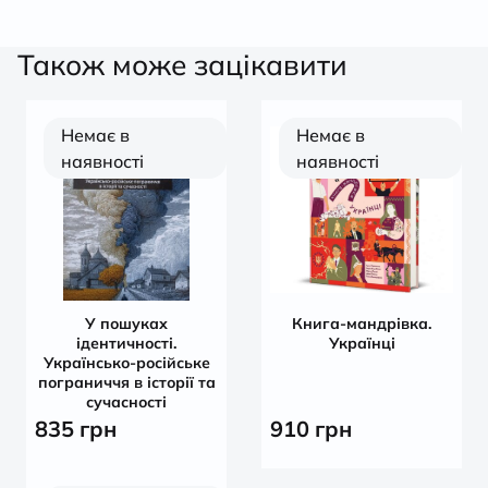
Також може зацікавити
Немає в
Немає в
наявності
наявності
У пошуках
Книга-мандрівка.
ідентичності.
Українці
Українсько-російське
пограниччя в історії та
сучасності
835
грн
910
грн