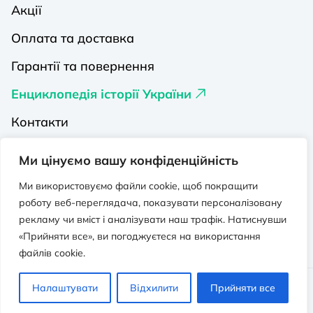
Акції
Оплата та доставка
Гарантії та повернення
Енциклопедія історії України
Контакти
Про нас
Ми цінуємо вашу конфіденційність
Видавництва на Порталі
Ми використовуємо файли cookie, щоб покращити
роботу веб-переглядача, показувати персоналізовану
Політика конфіденційності
рекламу чи вміст і аналізувати наш трафік. Натиснувши
Публічна оферта
«Прийняти все», ви погоджуєтеся на використання
файлів cookie.
Видавничо-освітній проєкт “Портал”.
Налаштувати
Відхилити
Прийняти все
Всі права захищено. © 2026 - 2026