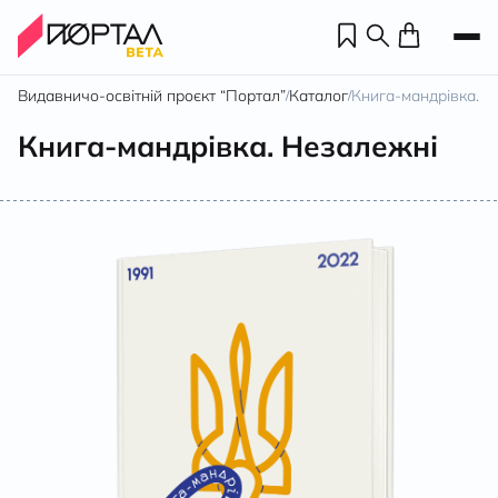
Видавничо-освітній проєкт “Портал”
Каталог
Книга-мандрівка. 
/
/
Книга-мандрівка. Незалежні
Н
П
н