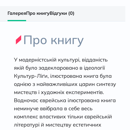
Галерея
Про книгу
Відгуки (0)
Про книгу
У модерністській культурі, відданість
якій було задекларовано в ідеології
Культур-Ліґи, ілюстрована книга була
однією з найважливіших царин синтезу
мистецтв і художніх експериментів.
Водночас єврейська ілюстрована книга
неминуче ввібрала в себе весь
комплекс властивих тільки єврейській
літературі й мистецтву естетичних