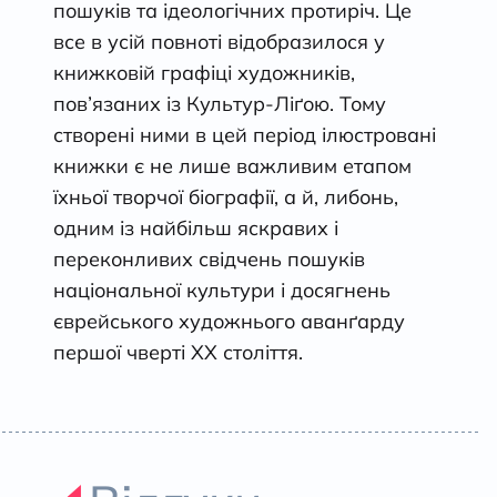
пошуків та ідеологічних протиріч. Це
все в усій повноті відобразилося у
книжковій графіці художників,
пов’язаних із Культур-Ліґою. Тому
створені ними в цей період ілюстровані
книжки є не лише важливим етапом
їхньої творчої біографії, а й, либонь,
одним із найбільш яскравих і
переконливих свідчень пошуків
національної культури і досягнень
єврейського художнього аванґарду
першої чверті ХХ століття.