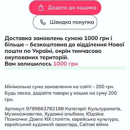
Додати до кошика
графіка
Швидка покупка
митців
Доставка замовлень сумою 1000 грн і
Культур-
більше – безкоштовна до відділення Нової
пошти по Україні, окрім тимчасово
Ліги,
окупованих територій.
Вам залишилось
1000 грн
художний
альбом-
Мінімальна сума замовлення на сайті – 200 грн.
Будь ласка, додайте товари у кошик на суму 200
каталог
грн.
кількість
Артикул:
9789663782188
Категорії:
Культурологія
,
Музикознавство
,
Художні альбоми
,
Юдаїка
Позначки:
Довге ХІХ століття
,
єврейська культура
,
єврейський художній авангард
,
Світові війни