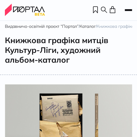
Видавничо-освітній проєкт “Портал”
Каталог
Книжкова графіка м
/
/
Книжкова графіка митців
Культур-Ліги, художний
альбом-каталог
Н
П
н