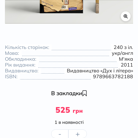
К
Кількість сторінок:
240 з іл.
Мова:
укр/англ
Обкладинка:
М'яка
Рік видання:
2011
Видавництво:
Видавництво «Дух і літера»
ISBN:
9789663782188
В закладки
525
грн
1 в наявності
-
+
Книжкова