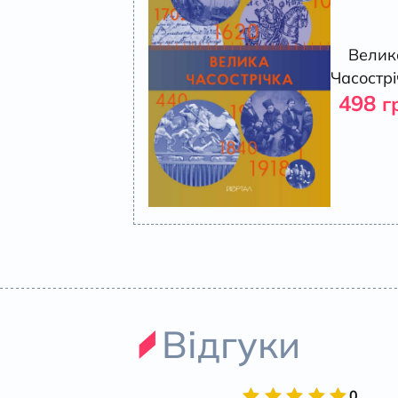
Велик
Часостр
498
г
Відгуки
0