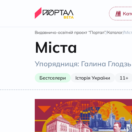
Кат
/
/
Видавничо-освітній проєкт “Портал”
Каталог
Міс
Міста
Упорядниця: Галина Глодзь
Бестселери
Історія України
11+