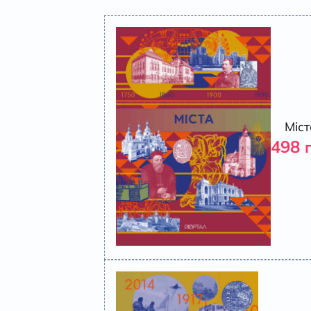
Міст
498