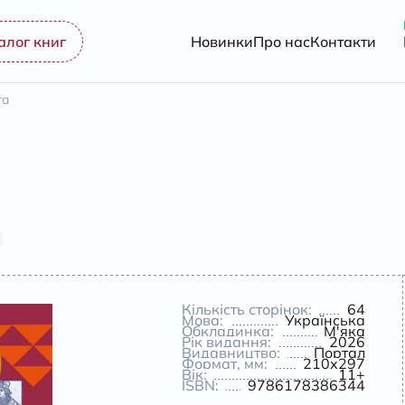
алог книг
Новинки
Про нас
Контакти
та
Кількість сторінок:
64
Мова:
Українська
Обкладинка:
М'яка
Рік видання:
2026
Видавництво:
Портал
Формат, мм:
210х297
Вік:
11+
ISBN:
9786178386344