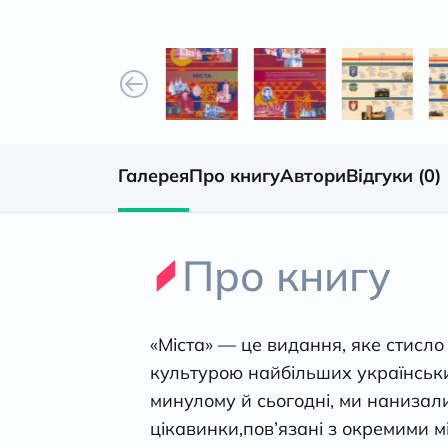
Галерея
Про книгу
Автори
Відгуки (0)
Про книгу
«Міста» — це видання, яке стисло 
культурою найбільших українських
минулому й сьогодні, ми нанизали 
цікавинки,пов’язані з окремими м