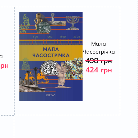
Мала
Часострічка
а
498
грн
грн
424
грн