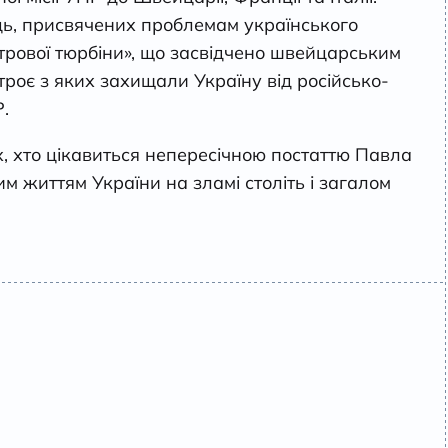
ць, присвячених проблемам українського
трової тюрбіни», що засвідчено швейцарським
 троє з яких захищали Україну від російсько-
.
х, хто цікавиться непересічною постаттю Павла
м життям України на зламі століть і загалом