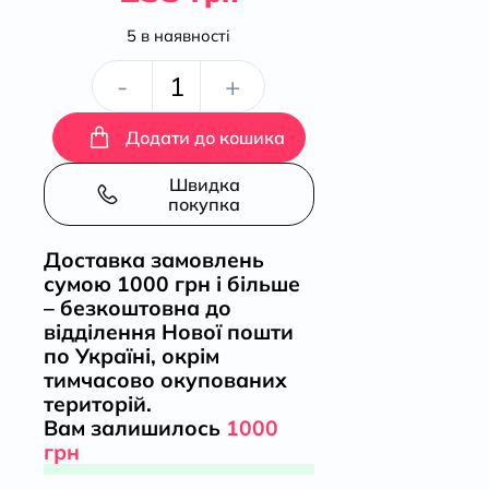
5 в наявності
Павло
-
+
Чижевський.
Додати до кошика
На
Швидка
покупка
службі
Доставка замовлень
сумою 1000 грн і більше
громади,
– безкоштовна до
відділення Нової пошти
з
по Україні, окрім
тимчасово окупованих
вірою
територій.
Вам залишилось
1000
в
грн