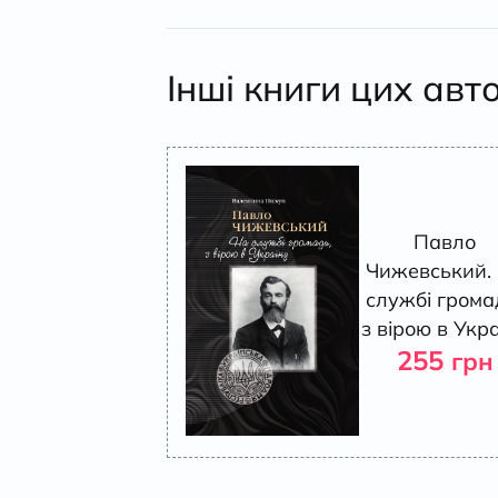
Інші книги цих авт
Павло
Чижевський.
службі грома
з вірою в Укр
255
грн