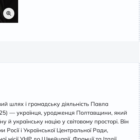
ий шлях і громадську діяльність Павла
25) — українця, уродженця Полтавщини, який
 й українську націю у світовому просторі. Він
 Росії і Української Центральної Ради,
 місії УНР до Швейцарії, Франції та Італії.