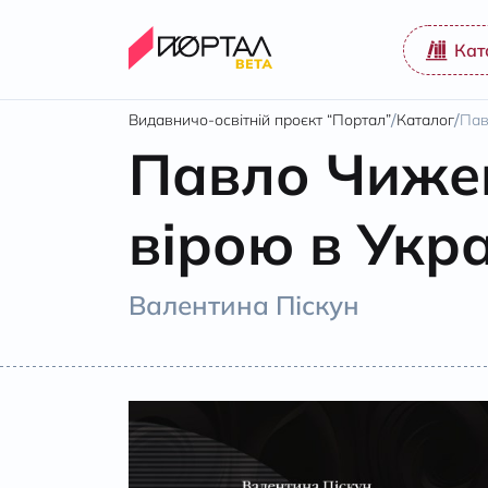
Кат
/
/
Видавничо-освітній проєкт “Портал”
Каталог
Пав
Павло Чижев
вірою в Укр
Валентина Піскун