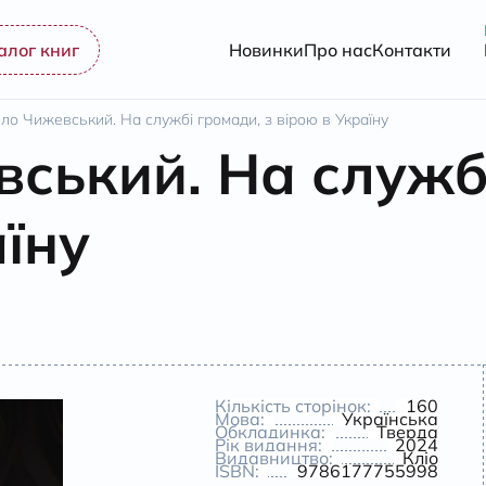
алог книг
Новинки
Про нас
Контакти
ло Чижевський. На службі громади, з вірою в Україну
ський. На службі
аїну
Кількість сторінок:
160
Мова:
Українська
Обкладинка:
Тверда
Рік видання:
2024
Видавництво:
Кліо
ISBN:
9786177755998