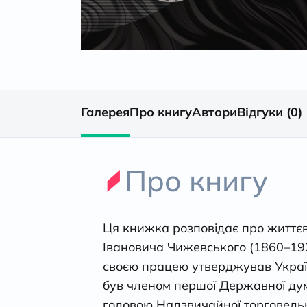
Галерея
Про книгу
Автори
Відгуки (0)
Про книгу
Ця книжка розповідає про життєв
Івановича Чижевського (1860–19
своєю працею утверджував Україну
був членом першої Державної думи
головою Надзвичайної торговельної