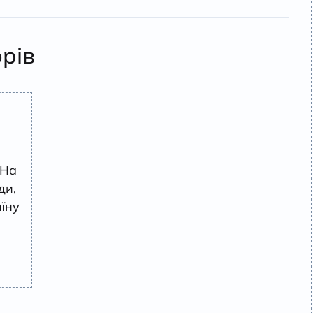
орів
 На
ди,
аїну