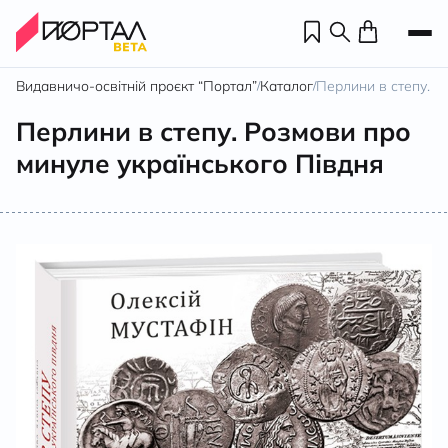
Видавничо-освітній проєкт “Портал”
Каталог
Перлини в степу. Р
/
/
Перлини в степу. Розмови про
минуле українського Півдня
Н
П
н