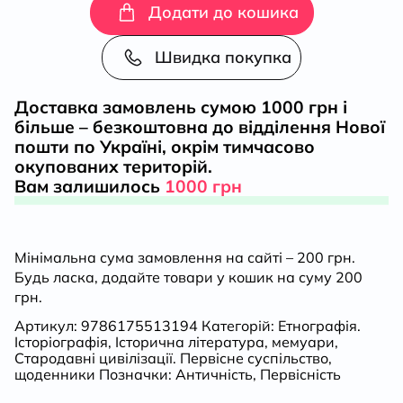
в
Додати до кошика
степу.
Швидка покупка
Розмови
Доставка замовлень сумою 1000 грн і
більше – безкоштовна до відділення Нової
про
пошти по Україні, окрім тимчасово
окупованих територій.
минуле
Вам залишилось
1000 грн
українського
Мінімальна сума замовлення на сайті – 200 грн.
Півдня
Будь ласка, додайте товари у кошик на суму 200
грн.
кількість
Артикул:
9786175513194
Категорій:
Етнографія.
Історіографія
,
Історична література
,
мемуари
,
Стародавні цивілізації. Первісне суспільство
,
щоденники
Позначки:
Античність
,
Первісність