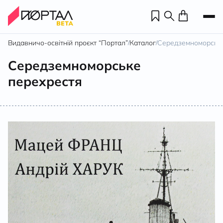
Видавничо-освітній проєкт “Портал”
Каталог
Середземноморськ
/
/
Середземноморське
перехрестя
Н
П
н