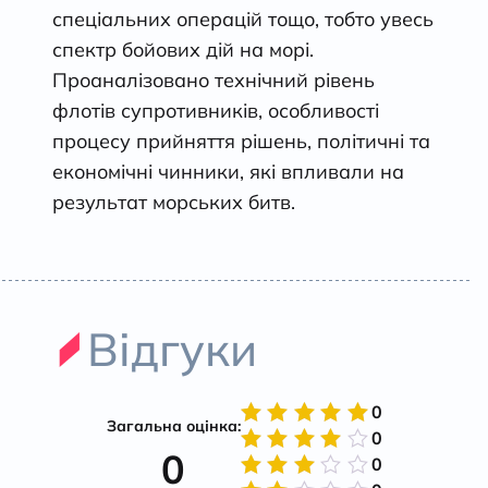
спеціальних операцій тощо, тобто увесь
спектр бойових дій на морі.
Проаналізовано технічний рівень
флотів супротивників, особливості
процесу прийняття рішень, політичні та
економічні чинники, які впливали на
результат морських битв.
Відгуки
0
Загальна оцінка:
0
Оцінено
0
в
5
з 5
0
Оцінено
в
4
з