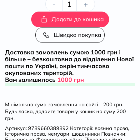
Середземноморське
-
+
перехрестя
Додати до кошика
кількість
Швидка покупка
Доставка замовлень сумою 1000 грн і
більше – безкоштовна до відділення Нової
пошти по Україні, окрім тимчасово
окупованих територій.
Вам залишилось
1000 грн
Мінімальна сума замовлення на сайті – 200 грн.
Будь ласка, додайте товари у кошик на суму 200
грн.
Артикул:
9789660389892
Категорії:
воєнна проза
,
історична проза
,
мемуари
,
щоденники
Позначки:
Британсько-Французька війна
,
Підводна війна
,