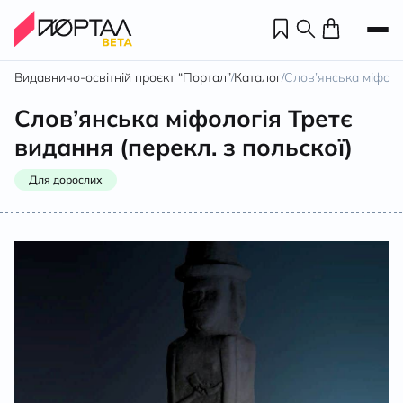
Видавничо-освітній проєкт “Портал”
Каталог
Слов’янська міфолог
/
/
Слов’янська міфологія Третє
видання (перекл. з польскої)
Для дорослих
Н
П
н