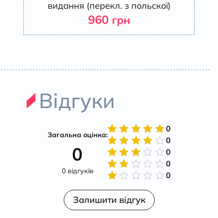
видання (перекл. з польскої)
960
грн
Відгуки
0
Загальна оцінка:
0
Оцінено
0
в
5
з 5
0
Оцінено
в
4
з
0
Оцінено
5
0 відгуків
в
3
з
0
Оцінено
5
в
2
Оцінено
з 5
в
Залишити відгук
1
з