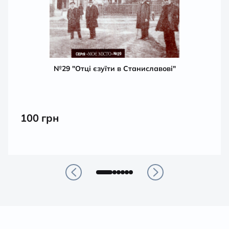
№29 "Отці єзуїти в Станиславові"
100
грн