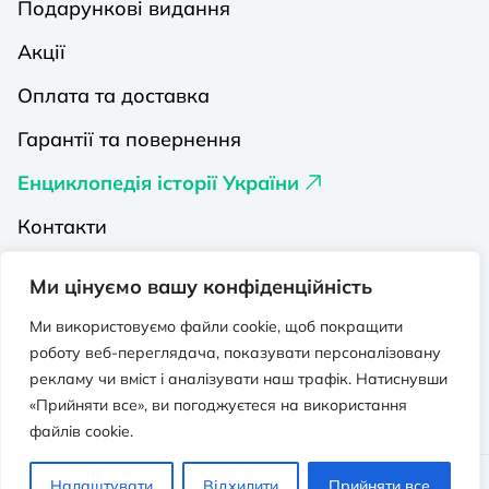
Подарункові видання
Акції
Оплата та доставка
Гарантії та повернення
Енциклопедія історії України
Контакти
Про нас
Ми цінуємо вашу конфіденційність
Видавництва на Порталі
Ми використовуємо файли cookie, щоб покращити
роботу веб-переглядача, показувати персоналізовану
Політика конфіденційності
рекламу чи вміст і аналізувати наш трафік. Натиснувши
Публічна оферта
«Прийняти все», ви погоджуєтеся на використання
файлів cookie.
Видавничо-освітній проєкт “Портал”.
Налаштувати
Відхилити
Прийняти все