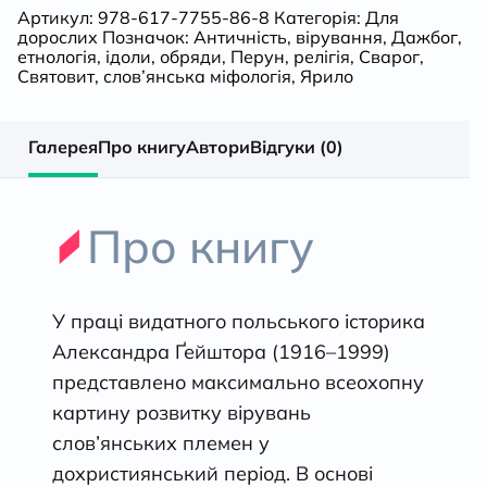
Артикул:
978-617-7755-86-8
Категорія:
Для
дорослих
Позначок:
Античність
,
вірування
,
Дажбог
,
етнологія
,
ідоли
,
обряди
,
Перун
,
релігія
,
Сварог
,
Святовит
,
слов’янська міфологія
,
Ярило
Галерея
Про книгу
Автори
Відгуки (0)
Про книгу
У праці видатного польського історика
Александра Ґейштора (1916–1999)
представлено максимально всеохопну
картину розвитку вірувань
слов’янських племен у
дохристиянський період. В основі