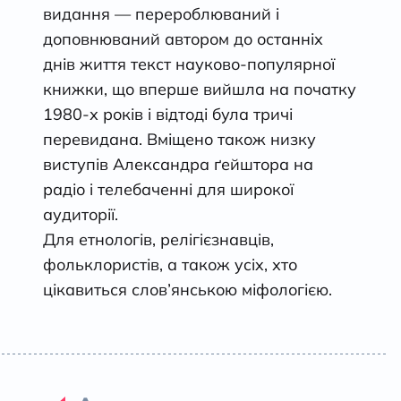
видання — перероблюваний i
доповнюваний автором до останніх
днів життя текст науково-популярної
книжки, що вперше вийшла на початку
1980-х років i відтоді була тричі
перевидана. Вміщено також низку
виступів Александра ґейштора на
радіо i телебаченні для широкої
аудиторії.
Для етнологів, релiгiєзнавцiв,
фольклористів, а також ycix, хто
цікавиться слов’янською міфологією.