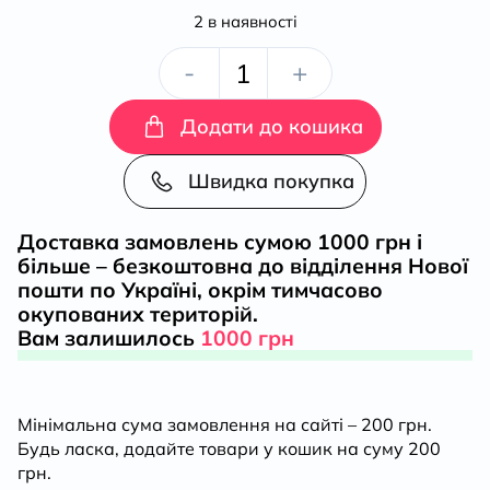
2 в наявності
Слов’янська
-
+
міфологія
Додати до кошика
Третє
Швидка покупка
видання
Доставка замовлень сумою 1000 грн і
більше – безкоштовна до відділення Нової
(перекл.
пошти по Україні, окрім тимчасово
окупованих територій.
з
Вам залишилось
1000 грн
польскої)
Мінімальна сума замовлення на сайті – 200 грн.
кількість
Будь ласка, додайте товари у кошик на суму 200
грн.