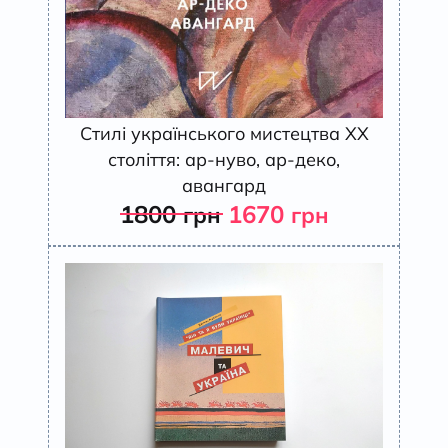
Стилі українського мистецтва ХХ
століття: ар-нуво, ар-деко,
авангард
1800
1670
грн
грн