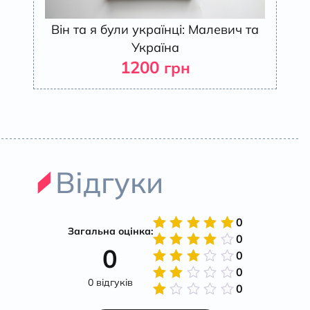
Він та я були українці: Малевич та
Україна
1200
грн
Відгуки
0
Загальна оцінка:
0
Оцінено
0
в
5
з 5
0
Оцінено
в
4
з
0
Оцінено
5
0 відгуків
в
3
з
0
Оцінено
5
в
2
Оцінено