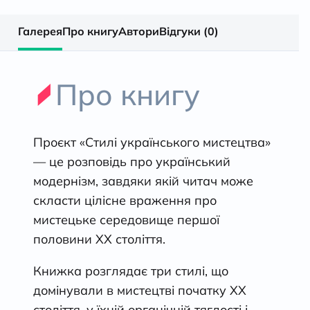
Галерея
Про книгу
Автори
Відгуки (0)
Про книгу
Проєкт «Стилі українського мистецтва»
— це розповідь про український
модернізм, завдяки якій читач може
скласти цілісне враження про
мистецьке середовище першої
половини ХХ століття.
Книжка розглядає три стилі, що
домінували в мистецтві початку ХХ
століття, у їхній органічній тяглості і