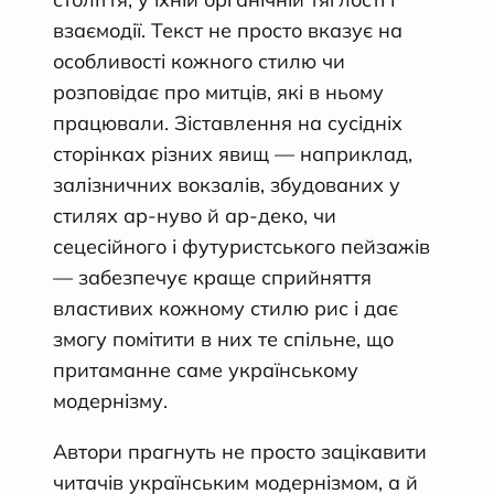
взаємодії. Текст не просто вказує на
особливості кожного стилю чи
розповідає про митців, які в ньому
працювали. Зіставлення на сусідніх
сторінках різних явищ — наприклад,
залізничних вокзалів, збудованих у
стилях ар-нуво й ар-деко, чи
сецесійного і футуристського пейзажів
— забезпечує краще сприйняття
властивих кожному стилю рис і дає
змогу помітити в них те спільне, що
притаманне саме українському
модернізму.
Автори прагнуть не просто зацікавити
читачів українським модернізмом, а й