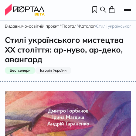
Видавничо-освітній проєкт “Портал”
Каталог
Стилі українського 
/
/
Стилі українського мистецтва
ХХ століття: ар-нуво, ар-деко,
авангард
Бестселери
Історія України
Н
П
н