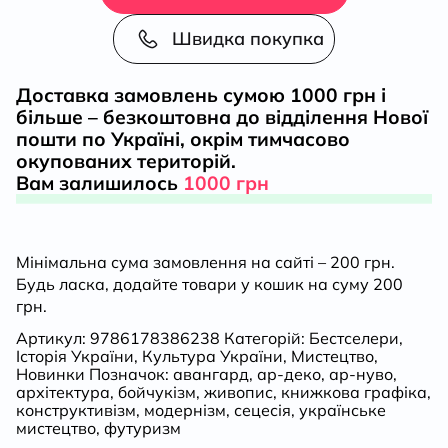
мистецтва
Швидка покупка
ХХ
Доставка замовлень сумою 1000 грн і
більше – безкоштовна до відділення Нової
століття:
пошти по Україні, окрім тимчасово
окупованих територій.
ар-
Вам залишилось
1000 грн
нуво,
Мінімальна сума замовлення на сайті – 200 грн.
ар-
Будь ласка, додайте товари у кошик на суму 200
грн.
деко,
Артикул:
9786178386238
Категорій:
Бестселери
,
Історія України
,
Культура України
,
Мистецтво
,
авангард
Новинки
Позначок:
авангард
,
ар-деко
,
ар-нуво
,
архітектура
,
бойчукізм
,
живопис
,
книжкова графіка
,
конструктивізм
,
модернізм
,
сецесія
,
українське
кількість
мистецтво
,
футуризм