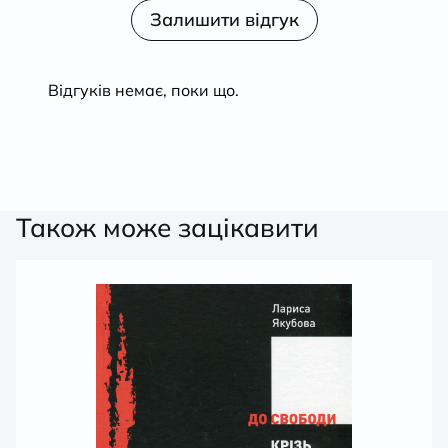
з 5
в
Залишити відгук
1
з
5
Відгуків немає, поки що.
Також може зацікавити