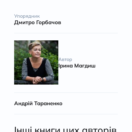
Упорядник
Дмитро Горбачов
Автор
Ірина Магдиш
Андрій Тараненко
Інші книги цих авторів