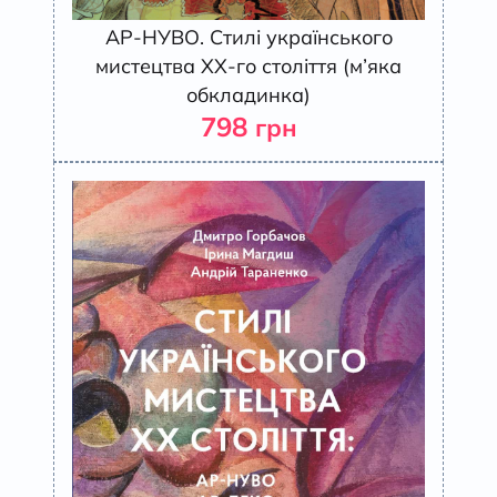
АР-НУВО. Стилі українського
мистецтва ХХ-го століття (м’яка
обкладинка)
798
грн