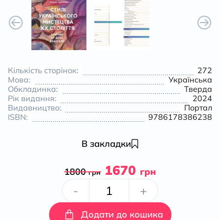
Кількість сторінок:
272
Мова:
Українська
Обкладинка:
Тверда
Рік видання:
2024
Видавництво:
Портал
ISBN:
9786178386238
В закладки
1670
1800
грн
грн
Стилі
-
+
українського
Додати до кошика