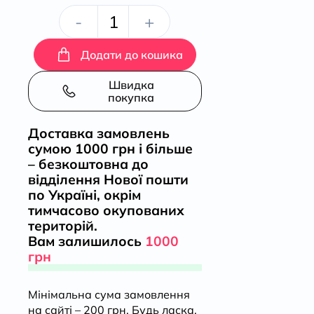
Українська
-
+
ніч.
Додати до кошика
Історія
Швидка
покупка
революції
Доставка замовлень
сумою 1000 грн і більше
зблизька
– безкоштовна до
відділення Нової пошти
кількість
по Україні, окрім
тимчасово окупованих
територій.
Вам залишилось
1000
грн
Мінімальна сума замовлення
на сайті – 200 грн. Будь ласка,