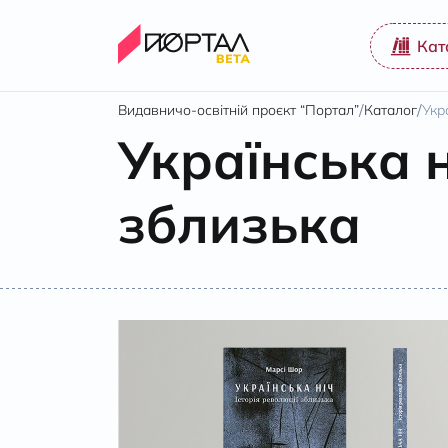
Кат
/
/
Видавничо-освітній проєкт “Портал”
Каталог
Укр
Українська н
зблизька