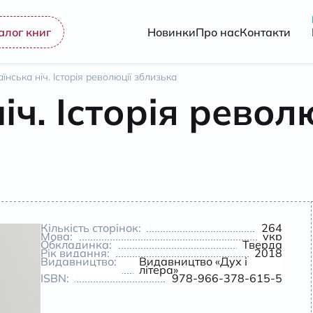
алог книг
Новинки
Про нас
Контакти
аїнська ніч. Історія революції зблизька
іч. Історія револ
Кількість сторінок:
264
Мова:
укр
Обкладинка:
Тверда
Рік видання:
2018
Видавництво:
Видавництво «Дух і
літера»
ISBN:
978-966-378-615-5