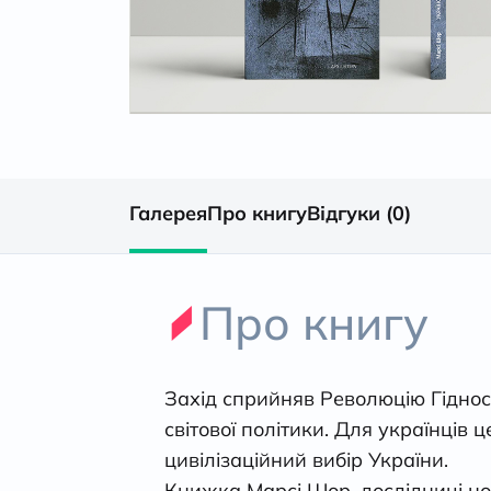
Галерея
Про книгу
Відгуки (0)
Про книгу
Захід сприйняв Революцію Гідності
світової політики. Для українців 
цивілізаційний вибір України.
Книжка Марсі Шор, дослідниці нові