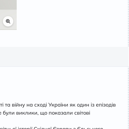
 та війну на сході України як один із епізодів
це були виклики, що показали світові
тньої історії Східної Європи з Єльського