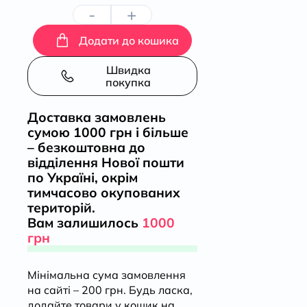
-
+
"Журнал
Додати до кошика
""Локальна
Швидка
покупка
історія
Доставка замовлень
№11-
сумою 1000 грн і більше
– безкоштовна до
12/2025""
відділення Нової пошти
по Україні, окрім
(85-
тимчасово окупованих
територій.
86)
Вам залишилось
1000
грн
"
Мінімальна сума замовлення
кількість
на сайті – 200 грн. Будь ласка,
додайте товари у кошик на