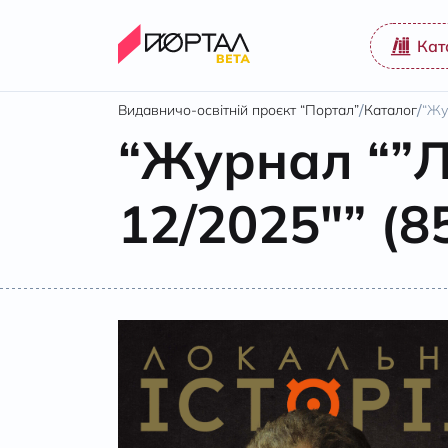
Кат
/
/
Видавничо-освітній проєкт “Портал”
Каталог
“Жу
“Журнал “”Л
12/2025″” (8