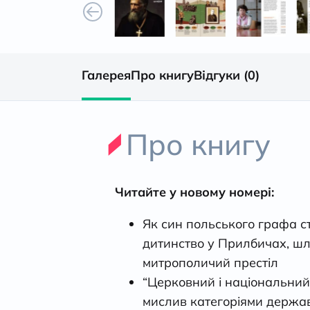
Галерея
Про книгу
Відгуки (0)
Про книгу
Читайте у новому номері:
Як син польського графа с
дитинство у Прилбичах, шл
митрополичий престіл
“Церковний і національний
мислив категоріями держав