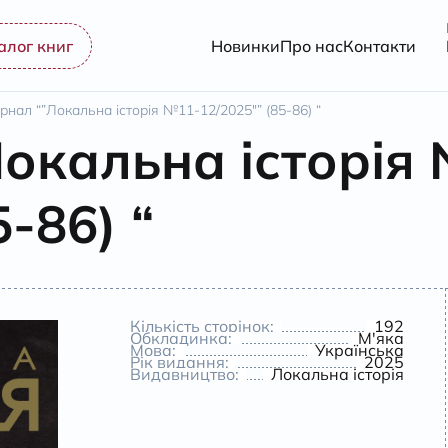
алог книг
Новинки
Про нас
Контакти
рнал “”Локальна історія №11-12/2025″” (85-86) “
окальна історія
5-86) “
Кількість сторінок:
192
Обкладинка:
М'яка
Мова:
Українська
Рік видання:
2025
Видавництво:
Локальна історія