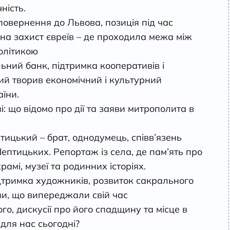
ність.
 повернення до Львова, позиція під час
и на захист євреїв – де проходила межа між
олітикою
ьний банк, підтримка кооперативів і
ий творив економічний і культурний
їни.
: що відомо про дії та заяви митрополита в
цький – брат, однодумець, співв’язень
ептицьких. Репортаж із села, де пам’ять про
амі, музеї та родинних історіях.
ідтримка художників, розвиток сакрального
иви, що випереджали свій час
о, дискусії про його спадщину та місце в
 для нас сьогодні?