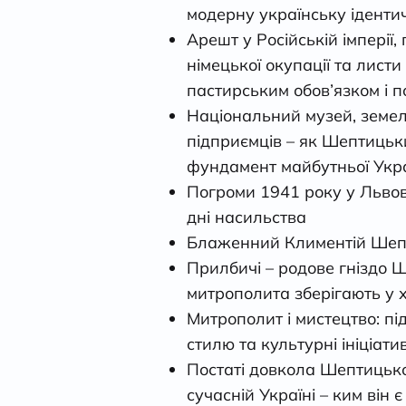
модерну українську ідентич
Арешт у Російській імперії,
німецької окупації та лист
пастирським обов’язком і п
Національний музей, земел
підприємців – як Шептицьк
фундамент майбутньої Укра
Погроми 1941 року у Львові
дні насильства
Блаженний Климентій Шепти
Прилбичі – родове гніздо Ш
митрополита зберігають у хр
Митрополит і мистецтво: п
стилю та культурні ініціат
Постаті довкола Шептицьког
сучасній Україні – ким він є