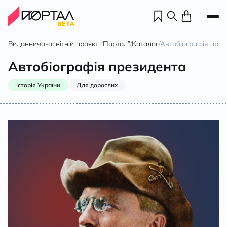
Видавничо-освітній проєкт “Портал”
Каталог
Автобіографія през
/
/
Автобіографія президента
Історія України
Для дорослих
Н
П
н