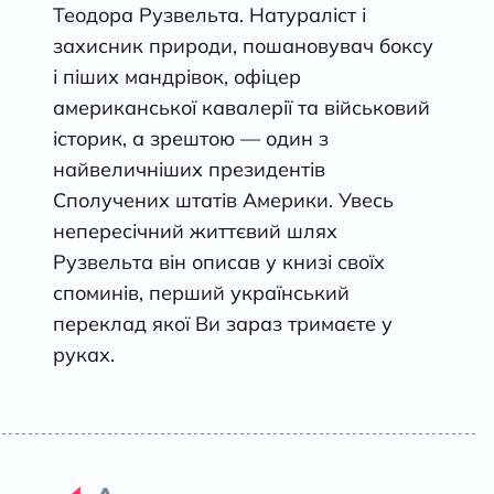
Теодора Рузвельта. Натураліст і
захисник природи, пошановувач боксу
і піших мандрівок, офіцер
американської кавалерії та військовий
історик, а зрештою — один з
найвеличніших президентів
Сполучених штатів Америки. Увесь
непересічний життєвий шлях
Рузвельта він описав у книзі своїх
споминів, перший український
переклад якої Ви зараз тримаєте у
руках.