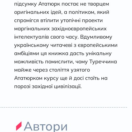
підсумку Ататюрк постає не творцем
оригінальних ідей, а політиком, який
спромігся втілити утопічні проекти
маргінальних західноєвропейських
інтелектуалів свого часу. Вдумливому
українському читачеві з європейськими
амбіціями ця книжка дасть унікальну
можливість помислити, чому Туреччина
майже через століття узятого
Ататюрком курсу ще й досі стоїть на
порозі західної цивілізації.
Автори