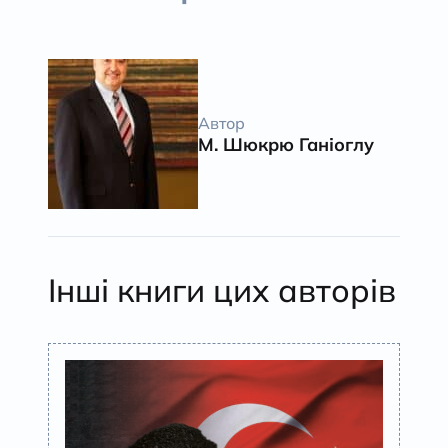
Автор
М. Шюкрю Ганіоглу
Інші книги цих авторів