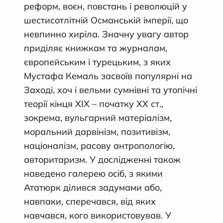
реформ, воєн, повстань і революцій у
шестисотлітній Османській імперії, що
невпинно хиріла. Значну увагу автор
приділяє книжкам та журналам,
європейським і турецьким, з яких
Мустафа Кемаль засвоїв популярні на
Заході, хоч і вельми сумнівні та утопічні
теорії кінця ХІХ – початку ХХ ст.,
зокрема, вульгарний матеріалізм,
моральний дарвінізм, позитивізм,
націоналізм, расову антропологію,
авторитаризм. У дослідженні також
наведено галерею осіб, з якими
Ататюрк ділився задумами або,
навпаки, сперечався, від яких
навчався, кого використовував. У