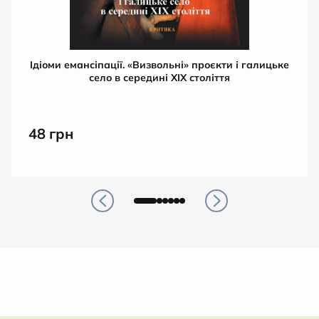
Ідіоми емансіпації. «Визвольні» проєкти і галицьке
село в середині ХІХ століття
48
грн