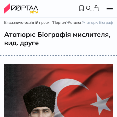
Видавничо-освітній проєкт “Портал”
Каталог
Ататюрк: Біографія 
/
/
Ататюрк: Біографія мислителя,
вид. друге
Н
П
н