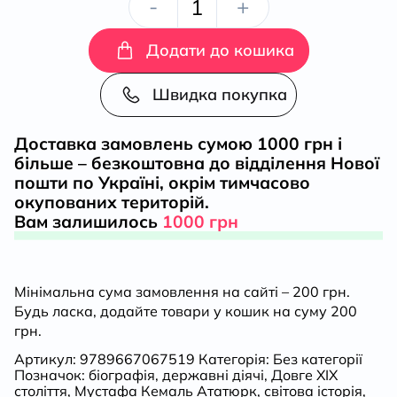
Ататюрк:
-
+
Біографія
Додати до кошика
мислителя,
Швидка покупка
вид.
Доставка замовлень сумою 1000 грн і
більше – безкоштовна до відділення Нової
друге
пошти по Україні, окрім тимчасово
окупованих територій.
кількість
Вам залишилось
1000 грн
Мінімальна сума замовлення на сайті – 200 грн.
Будь ласка, додайте товари у кошик на суму 200
грн.
Артикул:
9789667067519
Категорія:
Без категорії
Позначок:
біографія
,
державні діячі
,
Довге ХІХ
століття
,
Мустафа Кемаль Ататюрк
,
світова історія
,