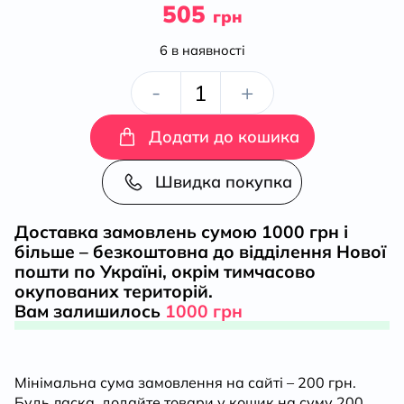
505
грн
6 в наявності
Санченко
-
+
А.
Додати до кошика
Дайджести
Швидка покупка
Лютої
Доставка замовлень сумою 1000 грн і
більше – безкоштовна до відділення Нової
війни.
пошти по Україні, окрім тимчасово
окупованих територій.
2022
Вам залишилось
1000 грн
кількість
Мінімальна сума замовлення на сайті – 200 грн.
Будь ласка, додайте товари у кошик на суму 200