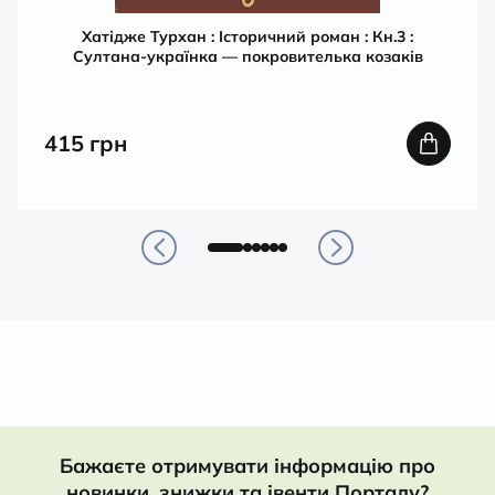
Хатідже Турхан : Історичний роман : Кн.3 :
Султана-українка — покровителька козаків
415
грн
Бажаєте отримувати інформацію про
новинки, знижки та івенти Порталу?