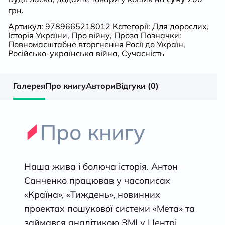
грн.
Артикул:
9789665218012
Категорії:
Для дорослих
,
Історія України
,
Про війну
,
Проза
Позначки:
Повномасштабне вторгнення Росії до Україн
,
Російсько-українська війна
,
Сучасність
Галерея
Про книгу
Автори
Відгуки (0)
Про книгу
Наша жива і болюча історія. Антон
Санченко працював у часописах
«Країна», «Тиждень», новинних
проектах пошукової системи «Мета» та
займався аналітикою ЗМІ у Центрі