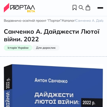
Видавничо-освітній проєкт “Портал”
Каталог
Санченко А. Дайдже
/
/
Санченко А. Дайджести Лютої
війни. 2022
Історія України
Для дорослих
Н
П
н