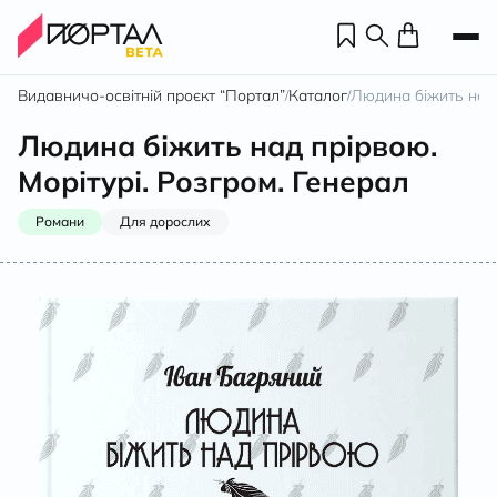
Видавничо-освітній проєкт “Портал”
Каталог
Людина біжить над 
/
/
Людина біжить над прірвою.
Морітурі. Розгром. Генерал
Романи
Для дорослих
Н
П
н