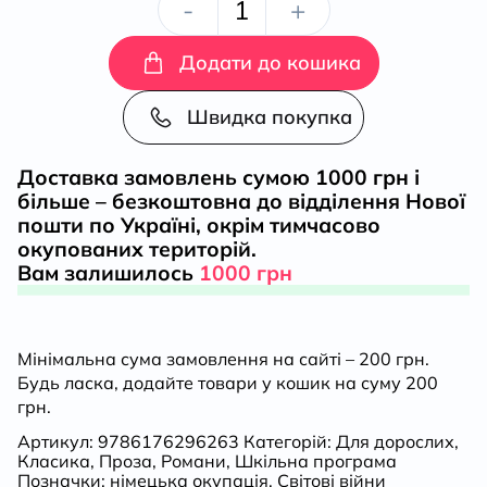
Людина
-
+
біжить
Додати до кошика
над
Швидка покупка
прірвою.
Доставка замовлень сумою 1000 грн і
більше – безкоштовна до відділення Нової
Морітурі.
пошти по Україні, окрім тимчасово
окупованих територій.
Розгром.
Вам залишилось
1000 грн
Генерал
Мінімальна сума замовлення на сайті – 200 грн.
кількість
Будь ласка, додайте товари у кошик на суму 200
грн.
Артикул:
9786176296263
Категорій:
Для дорослих
,
Класика
,
Проза
,
Романи
,
Шкільна програма
Позначки:
німецька окупація
,
Світові війни