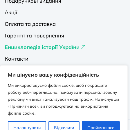
Подарункові видання
Акції
Оплата та доставка
Гарантії та повернення
Енциклопедія історії України
Контакти
Про нас
Ми цінуємо вашу конфіденційність
Видавництва на Порталі
Ми використовуємо файли cookie, щоб покращити
роботу веб-переглядача, показувати персоналізовану
Політика конфіденційності
рекламу чи вміст і аналізувати наш трафік. Натиснувши
Публічна оферта
«Прийняти все», ви погоджуєтеся на використання
файлів cookie.
Видавничо-освітній проєкт “Портал”.
Налаштувати
Відхилити
Прийняти все