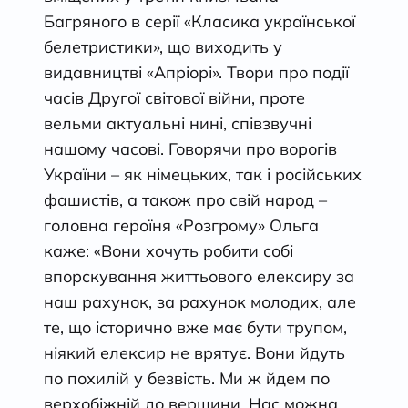
Багряного в серії «Класика української
белетристики», що виходить у
видавництві «Апріорі». Твори про події
часів Другої світової війни, проте
вельми актуальні нині, співзвучні
нашому часові. Говорячи про ворогів
України – як німецьких, так і російських
фашистів, а також про свій народ –
головна героїня «Розгрому» Ольга
каже: «Вони хочуть робити собі
впорскування життьового елексиру за
наш рахунок, за рахунок молодих, але
те, що історично вже має бути трупом,
ніякий елексир не врятує. Вони йдуть
по похилій у безвість. Ми ж йдем по
верхобіжній до вершини. Нас можна