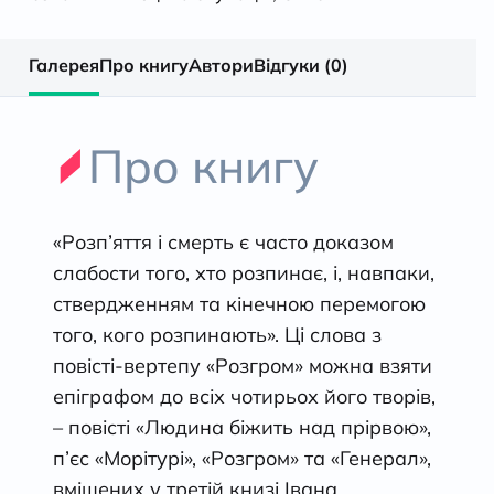
Галерея
Про книгу
Автори
Відгуки (0)
Про книгу
«Розп’яття і смерть є часто доказом
слабости того, хто розпинає, і, навпаки,
ствердженням та кінечною перемогою
того, кого розпинають». Ці слова з
повісті-вертепу «Розгром» можна взяти
епіграфом до всіх чотирьох його творів,
– повісті «Людина біжить над прірвою»,
п’єс «Морітурі», «Розгром» та «Генерал»,
вміщених у третій книзі Івана