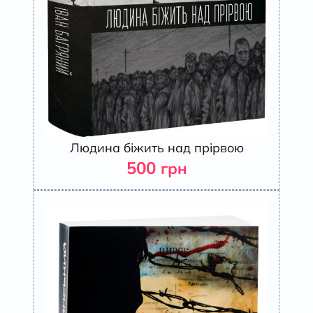
Людина біжить над прірвою
500
грн