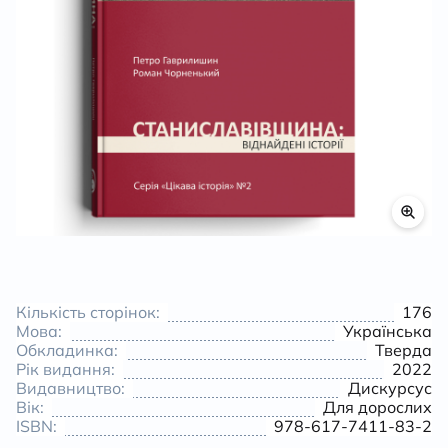
К
Кількість сторінок:
176
Мова:
Українська
Обкладинка:
Тверда
Рік видання:
2022
Видавництво:
Дискурсус
Вік:
Для дорослих
ISBN:
978-617-7411-83-2