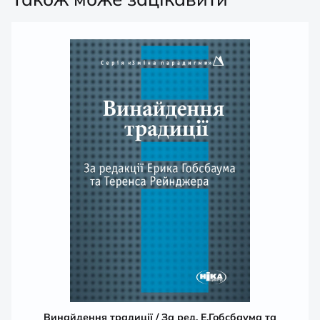
Винайдення традиції / За ред. Е.Гобсбаума та