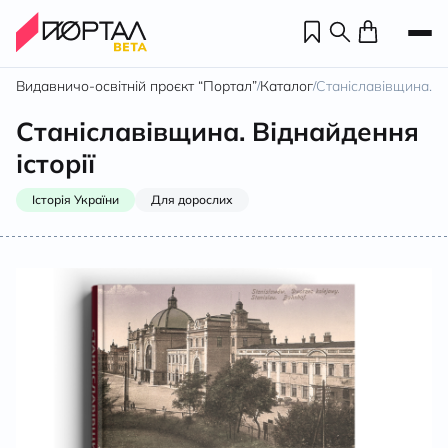
Видавничо-освітній проєкт “Портал”
Каталог
Станіславівщина. Ві
/
/
Станіславівщина. Віднайдення
історії
Історія України
Для дорослих
Н
П
н