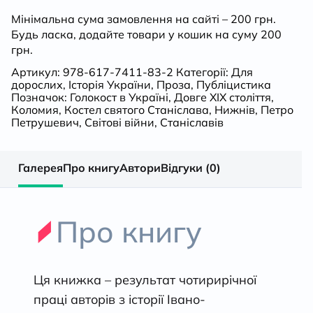
Мінімальна сума замовлення на сайті – 200 грн.
Будь ласка, додайте товари у кошик на суму 200
грн.
Артикул:
978-617-7411-83-2
Категорії:
Для
дорослих
,
Історія України
,
Проза
,
Публіцистика
Позначок:
Голокост в Україні
,
Довге ХІХ століття
,
Коломия
,
Костел святого Станіслава
,
Нижнів
,
Петро
Петрушевич
,
Світові війни
,
Станіславів
Галерея
Про книгу
Автори
Відгуки (0)
Про книгу
Ця книжка – результат чотирирічної
праці авторів з історії Івано-