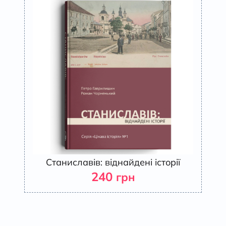
Станиславів: віднайдені історії
240
грн