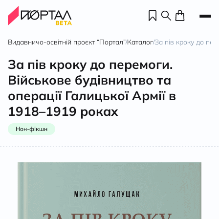
Видавничо-освітній проєкт “Портал”
Каталог
За пів кроку до пер
/
/
За пів кроку до перемоги.
Військове будівництво та
операції Галицької Армії в
1918–1919 роках
Нон-фікшн
Н
П
н