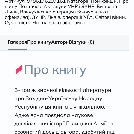
Артикул:
9786176297161
Категорії:
Нон-фікшн
,
Про
війну
Позначок:
Акт злуки УНР і ЗУНР
,
Битва за
Галицької
Львів
,
Вовчухівська операція (Вовчухівська
офензива)
,
ЗУНР
,
Львів
,
операції УГА
,
Світові війни
,
Сучасність
,
Чортківська офензива
Армії
в
Галерея
Про книгу
Автори
Відгуки (0)
1918–
Про книгу
1919
роках
З-поміж значної кількості літератури
кількість
про Західно-Українську Народну
Республіку ця книга є унікальною.
Адже вона поєднала наукове
дослідження історії Галицької Армії та
особистий досвід автора, здобутий під