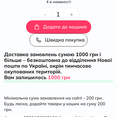
4 в наявності
За
-
+
пів
Додати до кошика
кроку
Швидка покупка
до
Доставка замовлень сумою 1000 грн і
більше – безкоштовна до відділення Нової
перемоги.
пошти по Україні, окрім тимчасово
окупованих територій.
Військове
Вам залишилось
1000 грн
будівництво
Мінімальна сума замовлення на сайті – 200 грн.
та
Будь ласка, додайте товари у кошик на суму 200
грн.
операції