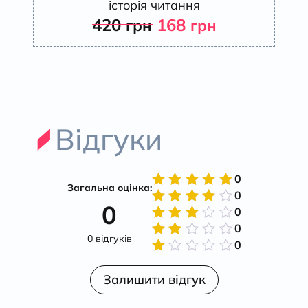
історія читання
420
168
грн
грн
Відгуки
0
Загальна оцінка:
0
Оцінено
0
в
5
з 5
0
Оцінено
в
4
з
0
Оцінено
5
0 відгуків
в
3
з
0
Оцінено
5
в
2
Оцінено
з 5
в
Залишити відгук
1
з