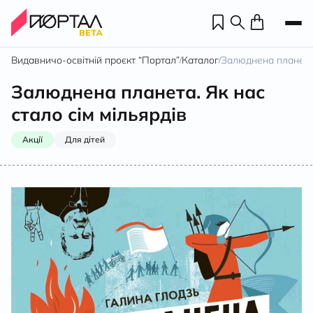
Видавничо-освітній проєкт “Портал”
Каталог
Залюднена планета.
/
/
Залюднена планета. Як нас
стало сім мільярдів
Акції
Для дітей
Н
П
н