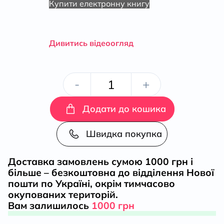
Купити електронну книгу
Дивитись відеоогляд
Залюднена
-
+
планета.
Додати до кошика
Як
Швидка покупка
нас
Доставка замовлень сумою 1000 грн і
більше – безкоштовна до відділення Нової
стало
пошти по Україні, окрім тимчасово
окупованих територій.
сім
Вам залишилось
1000 грн