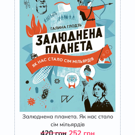
Залюднена планета. Як нас стало
сім мільярдів
420
252
грн
грн