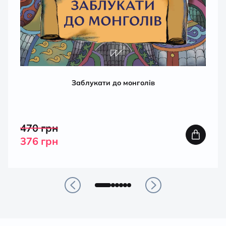
Заблукати до монголів
470
грн
376
грн