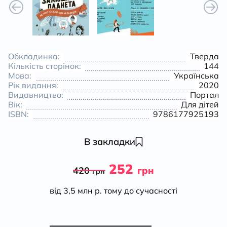
Обкладинка:
Тверда
Кількість сторінок:
144
Мова:
Українська
Рік видання:
2020
Видавництво:
Портал
Вік:
Для дітей
ISBN:
9786177925193
В закладки
252
420
грн
грн
від 3,5 млн р. тому до сучасності