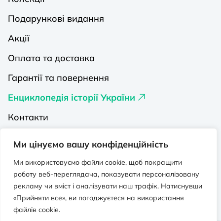
Подарункові видання
Акції
Оплата та доставка
Гарантії та повернення
Енциклопедія історії України
Контакти
Про нас
Ми цінуємо вашу конфіденційність
Видавництва на Порталі
Ми використовуємо файли cookie, щоб покращити
роботу веб-переглядача, показувати персоналізовану
Політика конфіденційності
рекламу чи вміст і аналізувати наш трафік. Натиснувши
Публічна оферта
«Прийняти все», ви погоджуєтеся на використання
файлів cookie.