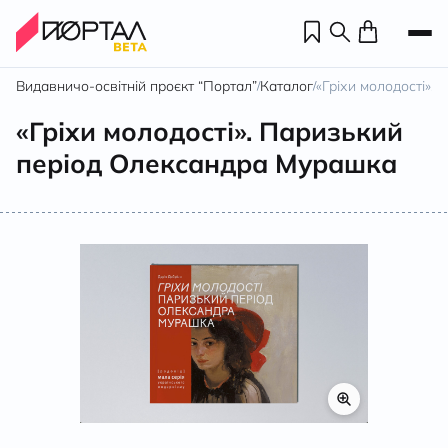
Видавничо-освітній проєкт “Портал”
Каталог
«Гріхи молодості».
/
/
«Гріхи молодості». Паризький
період Олександра Мурашка
Н
П
н