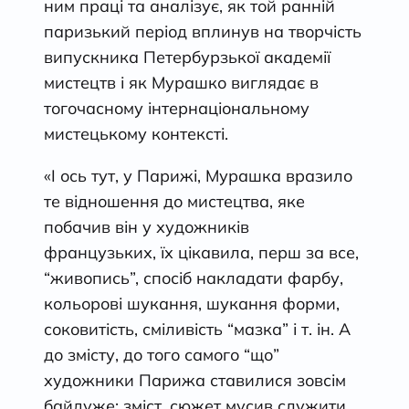
ним праці та аналізує, як той ранній
паризький період вплинув на творчість
випускника Петербурзької академії
мистецтв і як Мурашко виглядає в
тогочасному інтернаціональному
мистецькому контексті.
«І ось тут, у Парижі, Мурашка вразило
те відношення до мистецтва, яке
побачив він у художників
французьких, їх цікавила, перш за все,
“живопись”, спосіб накладати фарбу,
кольорові шукання, шукання форми,
соковитість, сміливість “мазка” і т. ін. А
до змісту, до того самого “що”
художники Парижа ставилися зовсім
байдуже: зміст, сюжет мусив служити