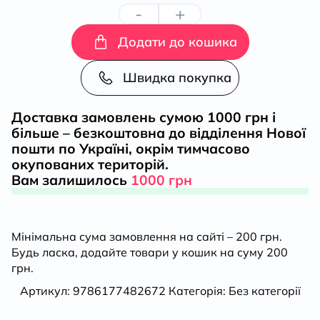
-
+
«Гріхи
Додати до кошика
молодості».
Швидка покупка
Паризький
Доставка замовлень сумою 1000 грн і
період
більше – безкоштовна до відділення Нової
пошти по Україні, окрім тимчасово
Олександра
окупованих територій.
Вам залишилось
1000 грн
Мурашка
кількість
Мінімальна сума замовлення на сайті – 200 грн.
Будь ласка, додайте товари у кошик на суму 200
грн.
Артикул:
9786177482672
Категорія:
Без категорії