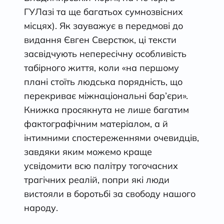
ГУЛазі та ще багатьох сумнозвіс­них
місцях). Як зауважує в передмові до
видання Євген Сверстюк, ці тексти
засвідчують непересічну особливість
табірного життя, коли «на першому
плані стоїть людська порядність, що
перекриває міжнаціо­нальні бар’єри».
Книжка просякнута не лише багатим
фактографічним матеріалом, а й
інтимними спостереженнями очевидців,
завдяки яким можемо краще
усвідомити всю палітру тогочасних
трагічних реалій, попри які люди
вистояли в боротьбі за свободу нашого
народу.