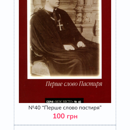
№40 “Перше слово пастиря”
100
грн