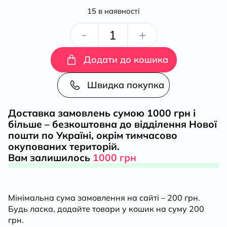
15 в наявності
Колективна
-
+
пам’ять,
Додати до кошика
примирення
Швидка покупка
і
Доставка замовлень сумою 1000 грн і
більше – безкоштовна до відділення Нової
міжнародні
пошти по Україні, окрім тимчасово
окупованих територій.
відносини
Вам залишилось
1000 грн
/
Мінімальна сума замовлення на сайті – 200 грн.
за
Будь ласка, додайте товари у кошик на суму 200
грн.