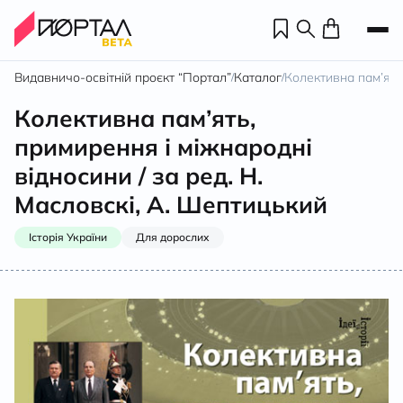
Видавничо-освітній проєкт “Портал”
Каталог
Колективна пам’ять,
/
/
Колективна пам’ять,
примирення і міжнародні
відносини / за ред. Н.
Масловскі, А. Шептицький
Історія України
Для дорослих
Н
П
н