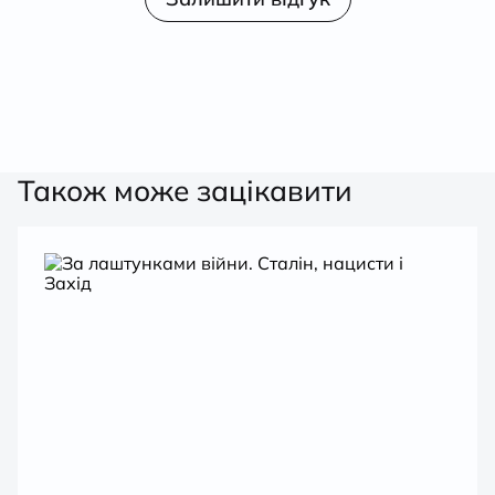
1
з
5
Також може зацікавити