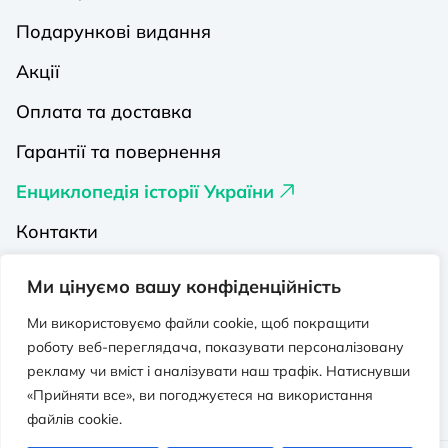
Подарункові видання
Акції
Оплата та доставка
Гарантії та повернення
Енциклопедія історії України
Контакти
Про нас
Ми цінуємо вашу конфіденційність
Видавництва на Порталі
Ми використовуємо файли cookie, щоб покращити
роботу веб-переглядача, показувати персоналізовану
Політика конфіденційності
рекламу чи вміст і аналізувати наш трафік. Натиснувши
Публічна оферта
«Прийняти все», ви погоджуєтеся на використання
файлів cookie.