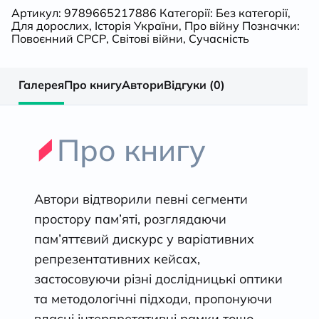
ред.
Артикул:
9789665217886
Категорії:
Без категорії
,
Для дорослих
,
Історія України
,
Про війну
Позначки:
Н.
Повоєнний СРСР
,
Світові війни
,
Сучасність
Масловскі,
Галерея
Про книгу
Автори
Відгуки (0)
А.
Шептицький
Про книгу
кількість
Автори відтворили певні сегменти
простору пам’яті, розглядаючи
пам’яттєвий дискурс у варіативних
репрезентативних кейсах,
застосовуючи різні дослідницькі оптики
та методологічні підходи, пропонуючи
власні інтерпретативні рамки тощо.