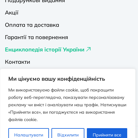
Подарункові видання
Акції
Оплата та доставка
Гарантії та повернення
Енциклопедія історії України
Контакти
Про нас
Ми цінуємо вашу конфіденційність
Видавництва на Порталі
Ми використовуємо файли cookie, щоб покращити
роботу веб-переглядача, показувати персоналізовану
Політика конфіденційності
рекламу чи вміст і аналізувати наш трафік. Натиснувши
Публічна оферта
«Прийняти все», ви погоджуєтеся на використання
файлів cookie.
Видавничо-освітній проєкт “Портал”.
Налаштувати
Відхилити
Прийняти все