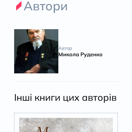
Автори
Автор
Микола Руденко
Інші книги цих авторів