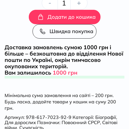
Микола
-
+
Руденко
Додати до кошика
«Найбільше
Швидка покупка
диво
Доставка замовлень сумою 1000 грн і
більше – безкоштовна до відділення Нової
–
пошти по Україні, окрім тимчасово
окупованих територій.
життя».
Вам залишилось
1000 грн
Спогади
Мінімальна сума замовлення на сайті – 200 грн.
кількість
Будь ласка, додайте товари у кошик на суму 200
грн.
Артикул:
978-617-7023-92-9
Категорії:
Біографії
,
Для дорослих
Позначки:
Повоєнний СРСР
,
Світові
війни
,
Сучасність