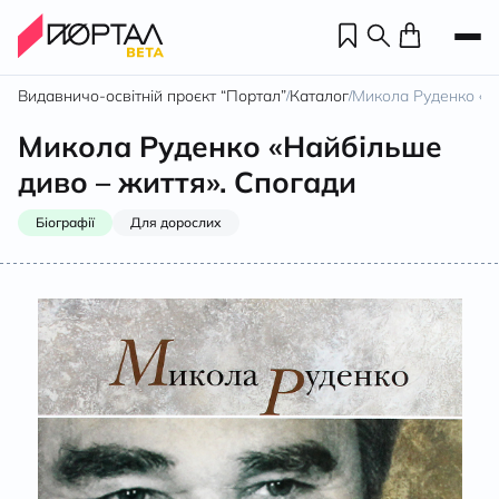
Видавничо-освітній проєкт “Портал”
Каталог
Микола Руденко «На
/
/
Микола Руденко «Найбільше
диво – життя». Спогади
Біографії
Для дорослих
Н
П
н